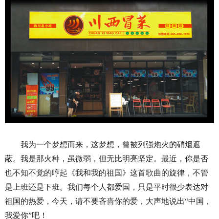
我为一个梦想而来，这梦想，曾被列强炮火的硝烟遮
蔽。我是那火种，虽微弱，但无比明亮坚定。最近，你是否
也不知不觉的哼起《我和我的祖国》这首歌曲的旋律，不管
是上班还是下班。我们每个人都爱国，只是平时很少表达对
祖国的热爱，今天，请不要吝啬你的爱，大声地说出“中国，
我爱你”吧！