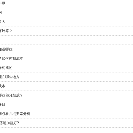
丰厚
润
多大
何计算？
知道哪些
？如何控制成本
样构成的
花在哪些地方
成本
哪些部分组成？
项目
牌必看几点要素分析
还是加盟好?