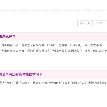
共有2页
首页
道怎么样？
不好不能自己说，需要您亲自来品尝，味道好，您再学，味道不好，四川大大小小上
自己家的冒菜多么好，我们只通过带领客户到本土冒菜店里面品尝，让客户做口味对
训班？有没有实体店面学习？
妥哒！绝对不是培训班！（培训班小锅小灶如何制作冒菜店里那么多的批量化商品哦