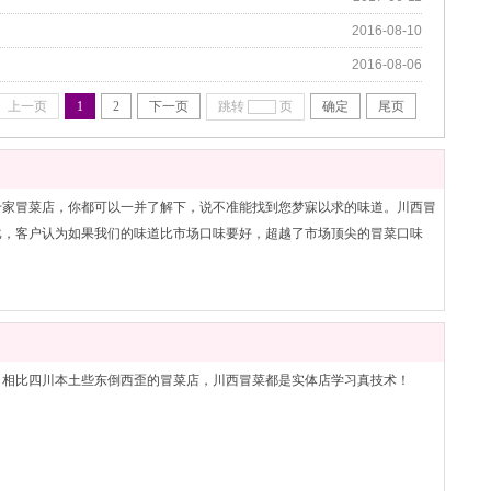
2016-08-10
2016-08-06
上一页
1
2
下一页
跳转
页
确定
尾页
千家冒菜店，你都可以一并了解下，说不准能找到您梦寐以求的味道。川西冒
比，客户认为如果我们的味道比市场口味要好，超越了市场顶尖的冒菜口味
）相比四川本土些东倒西歪的冒菜店，川西冒菜都是实体店学习真技术！