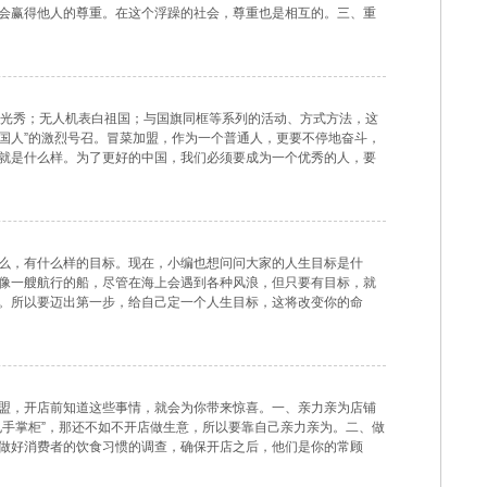
会赢得他人的尊重。在这个浮躁的社会，尊重也是相互的。三、重
他们理应得到重用。四、待遇员工享有的待遇，不仅仅是只拿
灯光秀；无人机表白祖国；与国旗同框等系列的活动、方式方法，这
中国人”的激烈号召。冒菜加盟，作为一个普通人，更要不停地奋斗，
就是什么样。为了更好的中国，我们必须要成为一个优秀的人，要
量很小，积少成多，众人拾柴火焰高，只要我们每个人
么，有什么样的目标。现在，小编也想问问大家的人生目标是什
像一艘航行的船，尽管在海上会遇到各种风浪，但只要有目标，就
。所以要迈出第一步，给自己定一个人生目标，这将改变你的命
，愿意去做什么，是冒菜加盟吗？还是去做别的，那种你做得来的
盟，开店前知道这些事情，就会为你带来惊喜。一、亲力亲为店铺
甩手掌柜”，那还不如不开店做生意，所以要靠自己亲力亲为。二、做
做好消费者的饮食习惯的调查，确保开店之后，他们是你的常顾
在遇到麻烦的时候，才能知道该怎样去解决。冒菜加盟，而