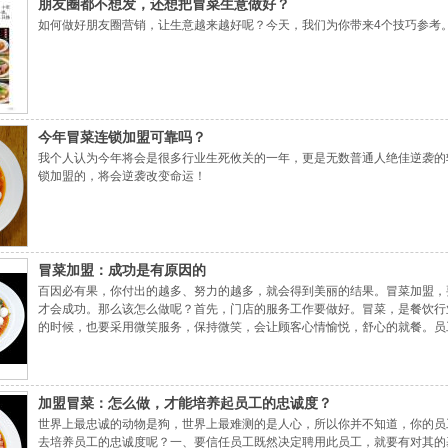
朋友圈都不想发，还想把冒菜生意做好？
如何做好朋友圈营销，让生意越来越好呢？今天，我们为你带来4个技巧参考
今年冒菜连锁加盟可靠吗？
我个人认为今年将会是很多行业生死攸关的一年，更是无数普通人绝佳逆袭的
锁加盟的，将会逆袭改变命运！
冒菜加盟：成功是有原因的
百因必有果，你付出的越多、努力的越多，就会得到美丽的结果。冒菜加盟，
才会成功。那么该怎么做呢？首先，门店的服务工作要做好。冒菜，是餐饮行
的时候，也要采用微笑服务，保持微笑，会让顾客心情愉悦，舒心的就餐。员
分的举动。另外，员工也要很勤快的工作，这样当顾客到来时，看到的不是员
加盟冒菜：怎么做，才能培养起员工的忠诚度？
世界上最忠诚的动物是狗，世界上最难测的是人心，所以你并不知道，你的员
去培养员工的忠诚度呢？一、要信任员工既然决定聘用此员工，就要有对其的