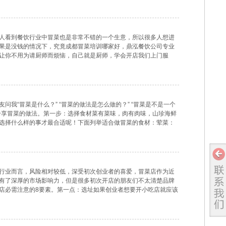
人看到餐饮行业中冒菜也是非常不错的一个生意，所以很多人想进
果是没钱的情况下，究竟成都冒菜培训哪家好，鼎泓餐饮公司专业
让你不用为请厨师而烦恼，自己就是厨师，学会开店我们上门服
西冒菜经过多年市场检验，多年技术积累，数百家门店的品鉴，
我“冒菜是什么？” “冒菜的做法是怎么做的？” “冒菜是不是一个
分享冒菜的做法。第一步：选择食材菜有菜味，肉有肉味，山珍海鲜
选择什么样的事才最合适呢！下面列举适合做冒菜的食材：荤菜：
腐、鱼皮脆、小广味香肠、黑千层肚、包心鱼卷、撒
行业而言，风险相对较低，深受初次创业者的喜爱，冒菜店作为近
有了深厚的市场影响力，但是很多初次开店的朋友们不太清楚品牌
店必需注意的8要素。第一点：选址如果创业者想要开小吃店就应该
口密度大流动快的地点；如果是开饭店，火锅店，自助餐一类