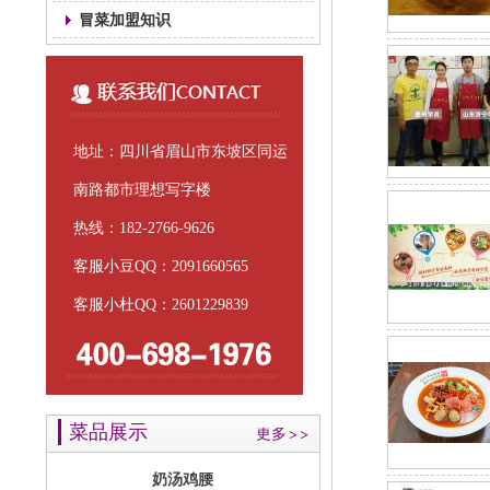
冒菜加盟知识
偃月水饺
地址：四川省眉山市东坡区同运
南路都市理想写字楼
热线：182-2766-9626
客服小豆QQ：2091660565
客服小杜QQ：2601229839
奶汤鸡腰
菜品展示
更多