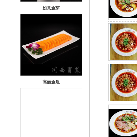
高丽金瓜
媚仔凤尾