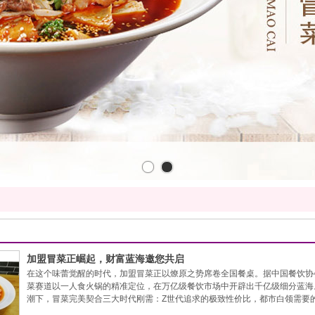
加盟冒菜正崛起，财富蓝海邀您共启
在这个味蕾觉醒的时代，加盟冒菜正以燎原之势席卷全国餐桌。据中国餐饮协
菜赛道以一人食火锅的精准定位，在万亿级餐饮市场中开辟出千亿级细分蓝海
潮下，冒菜完美契合三大时代刚需：Z世代追求的极致性价比，都市白领需要
示，冒菜品类线上订单量年增幅达47%，客单价35-50元黄金区间持续上