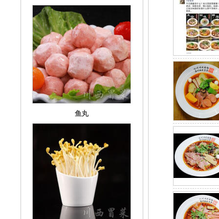
鱼丸
如意金芽