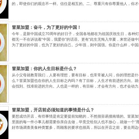
的，即使你们的观念不一样。信任是相互的。二、尊重只有你尊重他人，你才
用加盟冒菜，聘用的员工，都是经过你的筛选，符合要求的，所以在工作中，
冒菜加盟：奋斗，为了更好的中国！
今年，是新中国成立70周年的好日子，全国各地都在为祖国庆祝生日，各种
都无一不在诉说着“中国，我爱你”的话语。更有“此生无悔入华夏，来世还做
为了更好的中国，也为了更好的自己。少年强，则中国强。你是什么样，中国
奋斗，要拼搏，要为了祖国的伟大复兴，做出自己的贡献。不要觉得自己的力
冒菜加盟：你的人生目标是什么？
从小父母就教育我们，人要有理想，要有目标，也常常被人问，你的理想是什
么？冒菜加盟也在你的人生目标之内吗？有了目标，人生才有前进的方向。就
会找到、找准前进的方向。人也是一样的，有目标，才会有方向，也才会动力
运。在给自己制定目标之前，首先要给自己的人生找准定位，比如喜欢做什么
冒菜加盟，开店前必须知道的事情是什么？
要想成功开店，有些事情是肯定要提前知晓的，不然很容易撞南墙的。冒菜加
里面的每一件小事儿都需要你亲自去做，毕竟交给别人也不放心，就做一个“
好市场调查美食种类繁多，而顾客的要求也很高，所以在开店之前，要去周边
客。三、建立健全的规章制度所谓，没有规矩不成方圆。只有做好规章制度，