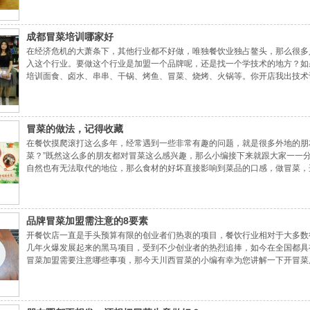
成都冒菜培训哪家好
在经济危机的大萧条下，其他行业都不好做，唯独餐饮业独占鳌头，那么很多
入这个行业。要做这个行业是加盟一个品牌呢，还是找一个学技术的地方？如
培训面食、卤水、串串、干锅、烤鱼、冒菜、烧烤、火锅等。你开店我出技术
务，为你的创业保驾护航。【川西冒菜】是一个正宗的川味冒菜品牌，因为川
冒菜的做法，记得收藏
在餐饮摸爬滚打这么多年，经常遇到一些非常有趣的问题，就是很多外地的朋友问
菜？”既然这么多的朋友都对冒菜这么感兴趣，那么小编接下来就跟大家一一
自然也有无法取代的地位，那么食材的好坏直接影响到菜品的口感，做冒菜，
牛肉、虾饺、脆皮肠、鱿鱼、鱿鱼须、白毛肚、黄喉5斤、鸭脚、君肝、香豆
品牌冒菜加盟需注意的8要素
开餐饮店一直是手头预算有限的创业者们热衷的项目，餐饮行业相对于大多数
几年火爆发展起来的黑马项目，受到不少创业者的热烈追捧，如今在全国都具
冒菜加盟需要注意哪些事项，那今天川西冒菜的小编有幸为您讲解一下开冒菜
选流动人口多的地方，因为消费低，用餐时间短，适合开在车站附近，此类人