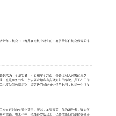
。
转折年，机会往往都是在危机中诞生的！有胆量抓住机会做冒菜连
要想成为一个成功者，不管在哪个方面，都要比别人付出的更多，
业，也是服务行业，所以要让顾客有宾至如归的感觉。员工在工作
工也要做到热情周到，顾客进门就能被热情所包围，这是一个很加
工懒散的工作状态，就会给顾客留下好印象。冒菜加盟，也不
工会在何时向你递交辞呈。所以，加盟冒菜，作为领导者，该如何
基本信任。在工作中，把任务交给员工，也要信任他们是能够做好