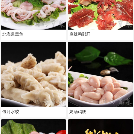
北海道章鱼
麻辣鸭郡肝
偃月水饺
奶汤鸡腰