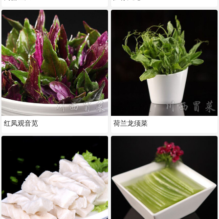
红凤观音苋
荷兰龙须菜