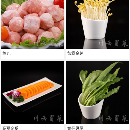
鱼丸
如意金芽
高丽金瓜
媚仔凤尾