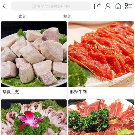
请输入您要搜索的内容
素菜
荤菜
华夏土芝
麻辣牛肉