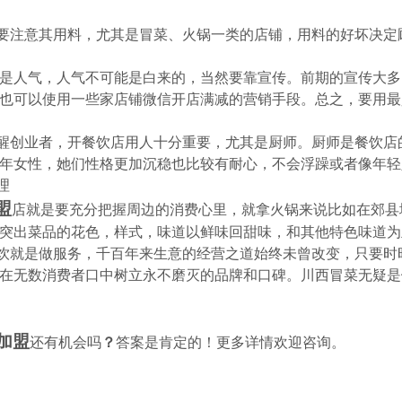
要注意其用料，尤其是冒菜、火锅一类的店铺，用料的好坏决定
是人气，人气不可能是白来的，当然要靠宣传。前期的宣传大多
也可以使用一些家店铺微信开店满减的营销手段。总之，要用最
醒创业者，开餐饮店用人十分重要，尤其是厨师。厨师是餐饮店
年女性，她们性格更加沉稳也比较有耐心，不会浮躁或者像年轻
理
盟
店就是要充分把握周边的消费心里，就拿火锅来说比如在郊县
突出菜品的花色，样式，味道以鲜味回甜味，和其他特色味道为
饮就是做服务，
千百年来生意的经营之道始终未曾改变，只要时
在无数消费者口中树立永不磨灭的品牌和口碑。川西冒菜无疑是
加盟
还有机会吗
？
答案是肯定的！更多详情欢迎咨询。