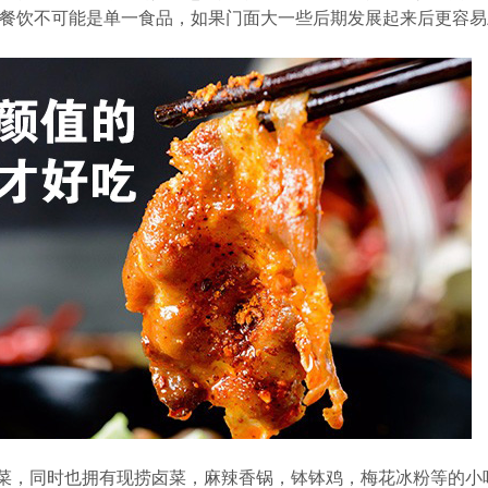
餐饮不可能是单一食品，如果门面大一些后期发展起来后更容易
菜，同时也拥有现捞卤菜，麻辣香锅，钵钵鸡，梅花冰粉等的小