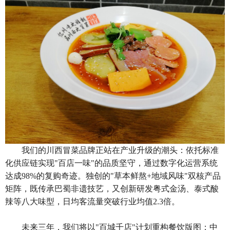
我们的
川西冒菜
品牌正站在产业升级的潮头：依托标准
化供应链实现
"百店一味"的品质坚守，通过数字化运营系统
达成98%的复购奇迹。独创的"草本鲜熬+地域风味"双核产品
矩阵，既传承巴蜀非遗技艺，又创新研发粤式金汤、泰式酸
辣等八大味型，日均客流量突破行业均值2.3倍。
未来三年，我们将以
"百城千店"计划重构餐饮版图：中