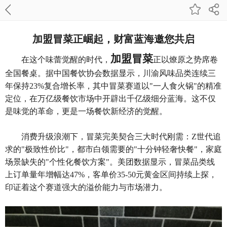
加盟冒菜正崛起，财富蓝海邀您共启
加盟
冒菜
在这个味蕾觉醒的时代，
正以燎原之势席卷
全国餐桌。据中国餐饮协会数据显示，川渝风味品类连续三
年保持
23%复合增长率，其中冒菜赛道以"一人食火锅"的精准
定位，在万亿级餐饮市场中开辟出千亿级细分蓝海。这不仅
是味觉的革命，更是一场餐饮新经济的觉醒。
消费升级浪潮下，冒菜完美契合三大时代刚需：
Z世代追
求的"极致性价比"，都市白领需要的"十分钟轻奢快餐"，家庭
场景缺失的"个性化餐饮方案"。美团数据显示，冒菜品类线
上订单量年增幅达47%，客单价35-50元黄金区间持续上探，
印证着这个赛道强大的溢价能力与市场潜力。