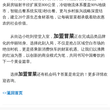
央厨房辐射半径扩展至800公里，冷链物流体系覆盖90%地级
市，智能点餐系统实现3秒出餐。更与乡村振兴战略深度结
合，建立20个原生态食材基地，让每碗冒菜都承载着助农惠
农的社会价值。
加盟
冒菜
从街边小吃到登堂入室，
正在完成品类品牌
化的华丽转身。选择此刻入局，不仅是抢占区域空白市场的
绝佳时机，更是搭乘新消费快车的财富机遇。让我们以沸腾
的红油为墨，以创新的商业模式为笔，共同书写中国餐饮的
下一个黄金篇章。
加盟冒菜
选择
还有机会吗
？
答案是肯定的！更多详情欢
迎咨询。
<<返回首页