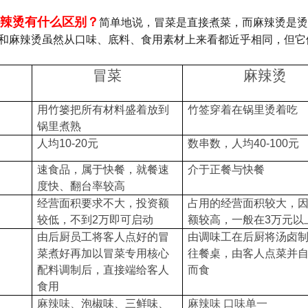
辣烫有什么区别？
简单地说，冒菜是直接煮菜，而麻辣烫是烫
和麻辣烫虽然从口味、底料、食用素材上来看都近乎相同，但它
冒菜
麻辣烫
用竹篓把所有材料盛着放到
竹签穿着在锅里烫着吃
锅里煮熟
人均
10-20
元
数串数，人均
40-100
元
速食品，属于快餐，就餐速
介于正餐与快餐
度快、翻台率较高
经营面积要求不大，投资额
占用的经营面积较大，
较低，不到
2
万即可启动
额较高，一般在
3
万元以
由后厨员工将客人点好的冒
由调味工在后厨将汤卤
菜煮好再加以冒菜专用核心
往餐桌，由客人点菜并
配料调制后，直接端给客人
而食
食用
麻辣味、
泡椒味、三鲜味、
麻辣味
口味单一