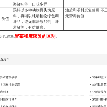
海鲜味等，口味多样
汤料以多种动物骨头为原
油质和汤料反复使用
不
料，再辅以纯动植物绿色调
无营养价值
生价值
味品，绝无非法添加剂，味
道鲜美，有益健康。
冒菜和麻辣烫的区别
足以体现
。
及配方？
要注意的事项
冒菜加盟店
？怎样才能提高
如何让冒菜
店利润
分析冒菜加
间如何计算？
加盟问答-
本你知道哪些
冒菜店加盟