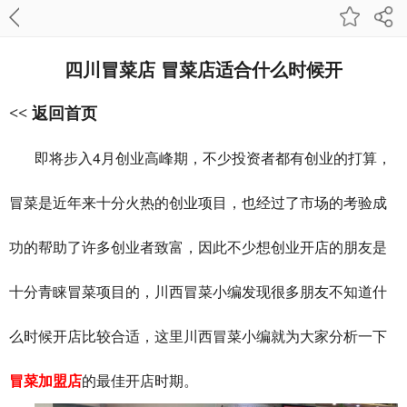
四川冒菜店 冒菜店适合什么时候开
<< 返回首页
4
即将步入
月创业高峰期，不少投资者都有创业的打算，
冒菜是近年来十分火热的创业项目，也经过了市场的考验成
功的帮助了许多创业者致富，因此不少想创业开店的朋友是
十分青睐冒菜项目的，川西冒菜小编发现很多朋友不知道什
么时候开店比较合适，这里川西冒菜小编就为大家分析一下
冒菜加盟店
的最佳开店时期。