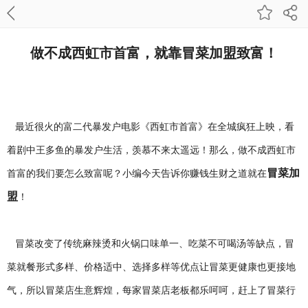
做不成西虹市首富，就靠冒菜加盟致富！
最近很火的富二代暴发户电影《西虹市首富》在全城疯狂上映，看
着剧中王多鱼的暴发户生活，羡慕不来太遥远！那么，做不成西虹市
冒菜加
首富的我们要怎么致富呢？小编今天告诉你赚钱生财之道就在
盟
！
冒菜改变了传统麻辣烫和火锅口味单一、吃菜不可喝汤等缺点，冒
菜就餐形式多样、价格适中、选择多样等优点让冒菜更健康也更接地
气，所以冒菜店生意辉煌，每家冒菜店老板都乐呵呵，赶上了冒菜行