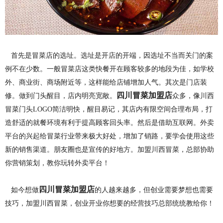
首先是冒菜店的选址。选址是开店的开端，因选址不当而关门的案
例不在少数。一般冒菜店这类快餐开在顾客较多的地段为佳，如学校
外、商业街、商场附近等，这样能给店铺增加人气。
其次是门店装
四川冒菜加盟店
修。做到门头醒目，店内明亮宽敞。
众多，像川西
冒菜门头LOGO简洁明快，醒目易记，其店内有限空间合理布局，打
造舒适的就餐环境有利于提高顾客回头率。
然后是借助互联网。外卖
平台的兴起给冒菜行业带来极大好处，增加了销路，要学会使用这些
新的销售渠道。朋友圈也是宣传的好地方。加盟川西冒菜，总部协助
你营销策划，教你玩转外卖平台！
四川冒菜加盟店
如今想做
的人越来越多，但创业需要梦想也需要
技巧，加盟川西冒菜，创业开业你想要的经营技巧总部统统教给你！