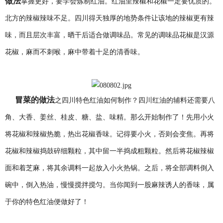
做法
掌握更好，要学会炼制红油。红油里辣椒和花椒一定要优质的。
北方的辣椒辣味不足。
四川得天独厚的地势条件让该地的辣椒更有辣
味，而且层次丰富，晒干后适合做调味品。常见的调味品花椒是汉源
花椒，麻而不刺喉，麻中带着十足的清香味。
冒菜的做法
之四川特色红油如何制作？四川红油的辅料还需要八
角、大香、姜丝、桂皮、糖、盐、味精。那么开始制作了！先用小火
将花椒和辣椒热脆，热出花椒香味。记得要小火，否则会变焦。再将
花椒和辣椒捣鼓碎细颗粒，其中留一半捣成粗颗粒。然后将花椒辣椒
面和着芝麻，将其余调料一起放入小火热锅。之后，将全部调料倒入
碗中，倒入热油，慢慢搅拌搅匀。当你闻到一股麻辣诱人的香味，属
于你的特色红油便做好了！