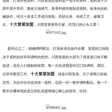
选材
，
打造特色底料
。
川西冒菜的底料是严选天然香料
，
底料源于川
西平原中草药
。
吸收大地精气
，
将香料精华熬制进底料
。
标准化的机
械操作
，
经过十多道工序成功熬制
、
煎炒出来
。
传统工艺
，
健康卫
十大冒菜加盟
生
。
，
川西冒菜香而不腻
，
吃货们的心头之爱
！
盈利点之二：精确调料配比，打造标准化操作步骤。冒菜的口味取
决于底料的好坏和调料的把控。川西冒菜的大厨为了将冒菜口味不断
改进，适应人们挑剔的味蕾。每一次改进都是经过口味调研、调试、
十大冒菜加盟
记录等繁琐工作。
，就选川西冒菜。为了保障口味稳
定性，为合作伙伴提供统一底料，总部一对一教学调料配比。每一个
教学步骤体现的是总部队加盟商细心耐心的指导、扶持。