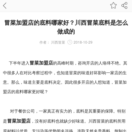
冒菜加盟店的底料哪家好？川西冒菜底料是怎么
做成的
作者：
川西冒菜
2018-10-29
冒菜加盟店
下半年进入
的高峰时期
，
咨询开店的人络绎不绝
。
其
中很多人在对比考察过程中
，
也知道冒菜的味道好坏影响一家店的生
意
。
那么
，
味道主要是底料决定
。
因此很多开店的人想知道
，
冒菜加
盟店
的底料哪家更好呢
？
对于餐饮公司，一家真正有实力的，底料是其重要的保障。特别
冒菜加盟店
是
，没有好底料也就缺少好味道。川西冒菜的底料所用
原材料以优质、无污染等优势闻名远扬。选取天然名贵香料，熬制出