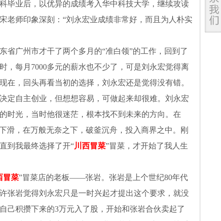
本科毕业后，以优异的成绩考入华中科技大学，继续攻读
员宋老师印象深刻：“刘永宏业成绩非常好，而且为人朴实
东省广州市才干了两个多月的“准白领”的工作，回到了
，每月7000多元的薪水也不少了，可是刘永宏觉得离
现在，回头再看当初的选择，刘永宏还是觉得没有错。
决定自主创业，但想想容易，可做起来却很难。刘永宏
的时光，当时他很迷茫，根本找不到未来的方向。在
经济下滑，在万般无奈之下，破釜沉舟，投入商界之中。刚
直到我最终选择了开“
川西冒菜
”冒菜，才开始了我人生
西冒菜
”冒菜店的老板——张岩。张岩是上个世纪80年代
许张岩觉得刘永宏只是一时兴起才提出这个要求，就没
自己积攒下来的3万元入了股，开始和张岩合伙卖起了