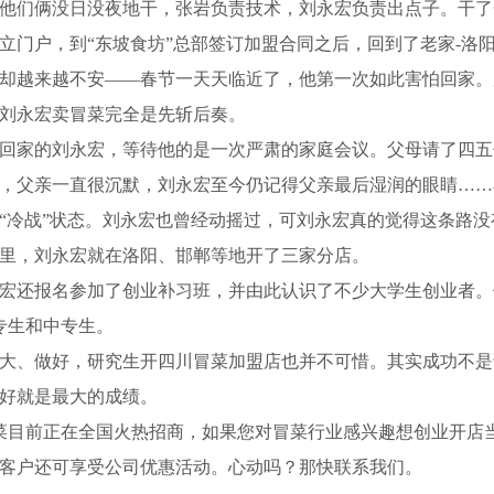
他们俩没日没夜地干，张岩负责技术，刘永宏负责出点子。干了
立门户，到“东坡食坊”总部签订加盟合同之后，回到了老家-洛
却越来越不安——春节一天天临近了，他第一次如此害怕回家。
刘永宏卖冒菜完全是先斩后奏。
家的刘永宏，等待他的是一次严肃的家庭会议。父母请了四五
，父亲一直很沉默，刘永宏至今仍记得父亲最后湿润的眼睛……
“冷战”状态。刘永宏也曾经动摇过，可刘永宏真的觉得这条路
里，刘永宏就在洛阳、邯郸等地开了三家分店。
还报名参加了创业补习班，并由此认识了不少大学生创业者。
专生和中专生。
、做好，研究生开四川冒菜加盟店也并不可惜。其实成功不是
好就是最大的成绩。
菜目前正在全国火热招商，如果您对冒菜行业感兴趣想创业开店
客户还可享受公司优惠活动。心动吗？那快联系我们。