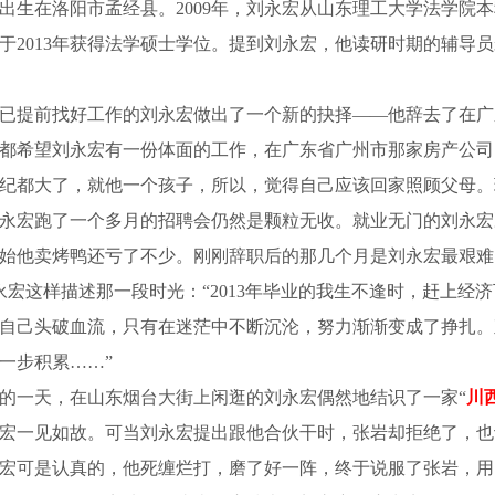
出生在洛阳市孟经县。2009年，刘永宏从山东理工大学法学院
于2013年获得法学硕士学位。提到刘永宏，他读研时期的辅导
本已提前找好工作的刘永宏做出了一个新的抉择——他辞去了在广
都希望刘永宏有一份体面的工作，在广东省广州市那家房产公司时
纪都大了，就他一个孩子，所以，觉得自己应该回家照顾父母。
宏跑了一个多月的招聘会仍然是颗粒无收。就业无门的刘永宏
始他卖烤鸭还亏了不少。刚刚辞职后的那几个月是刘永宏最艰难
永宏这样描述那一段时光：“2013年毕业的我生不逢时，赶上
自己头破血流，只有在迷茫中不断沉沦，努力渐渐变成了挣扎。
一步积累……”
月的一天，在山东烟台大街上闲逛的刘永宏偶然地结识了一家“
川
宏一见如故。可当刘永宏提出跟他合伙干时，张岩却拒绝了，也
宏可是认真的，他死缠烂打，磨了好一阵，终于说服了张岩，用