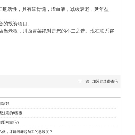
骨细胞活性，具有添骨髓，增血液，减缓衰老，延年益
合的投资项目。
店当老板，川西冒菜绝对是您的不二之选。现在联系咨
下一篇
加盟冒菜赚钱吗
哪家好
需注意的8要素
加盟可靠吗？
么做，才能培养起员工的忠诚度？