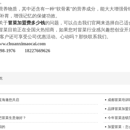
。
营养物质，其中还含有一种“软骨素”的营养成分，能大大增强
补胃，增强记忆的保健功效。
关于
冒菜加盟费多少钱
的问题，可以点击我们官网来选择自己适
冒菜目前正在全国火热招商，如果您对冒菜行业感兴趣想创业开
客户还可享受公司优惠活动。心动吗？那快联系我们。
chuanximaocai.com
8-1976 18227669626
吃
蓝海邀您共启
成都冒菜培训
品牌冒菜加盟
把冒菜生意做好？
今年冒菜连锁
因的
加盟冒菜：怎