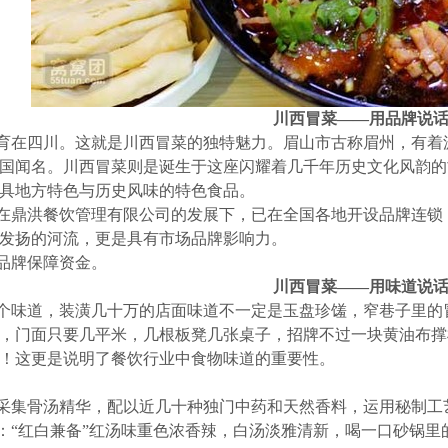
川西冒菜——用品牌说
育在四川。这就是川西冒菜的独特魅力。眉山市古称眉州，有着
国闻名。川西冒菜则是诞生于这座闪耀着几千年历史文化风韵的
具地方特色与历史风味的特色食品。
在鼎洪餐饮管理有限公司的发展下，已在全国各地开设品牌连锁
发扬的河流，更是具有市场品牌影响力。
品牌保障资金。
川西冒菜——用味道说
个味道，装潢几十万的店面味道不一定是玉盘珍馐，窄巷子里的
，门面只要几平米，几根板凳几张桌子，招牌不过一块黄油布撑
！这更是说明了餐饮行业中食物味道的重要性。
采集骨汤精华，配以近几十种独门中药和天然香料，运用秘制工
：“红白兼备”红汤味重色浓香辣，白汤淡雅清新，喝一口砂锅