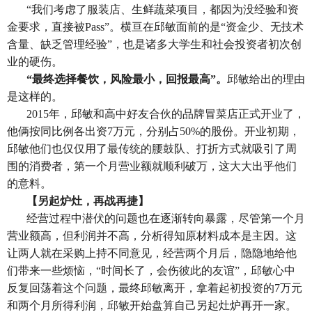
“我们考虑了服装店、生鲜蔬菜项目，都因为没经验和资
金要求，直接被Pass”。横亘在邱敏面前的是“资金少、无技术
含量、缺乏管理经验”，也是诸多大学生和社会投资者初次创
业的硬伤。
“最终选择餐饮，风险最小，回报最高”。
邱敏给出的理由
是这样的。
2015
年，邱敏和高中好友合伙的品牌冒菜店正式开业了，
他俩按同比例各出资7万元，分别占50%的股份。开业初期，
邱敏他们也仅仅用了最传统的腰鼓队、打折方式就吸引了周
围的消费者，第一个月营业额就顺利破万，这大大出乎他们
的意料。
【另起炉灶，再战再捷】
经营过程中潜伏的问题也在逐渐转向暴露，尽管第一个月
营业额高，但利润并不高，分析得知原材料成本是主因。这
让两人就在采购上持不同意见，经营两个月后，隐隐地给他
们带来一些烦恼，“时间长了，会伤彼此的友谊”，邱敏心中
反复回荡着这个问题，最终邱敏离开，拿着起初投资的7万元
和两个月所得利润，邱敏开始盘算自己另起灶炉再开一家。