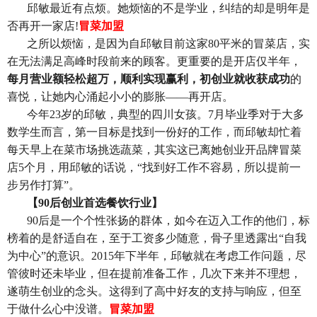
邱敏最近有点烦。她烦恼的不是学业，纠结的却是明年是
冒菜加盟
否再开一家店!
之所以烦恼，是因为自邱敏目前这家80平米的冒菜店，实
在无法满足高峰时段前来的顾客。更重要的是开店仅半年，
每月营业额轻松超万，顺利实现赢利，初创业就收获成功
的
喜悦，让她内心涌起小小的膨胀——再开店。
今年23岁的邱敏，典型的四川女孩。7月毕业季对于大多
数学生而言，第一目标是找到一份好的工作，而邱敏却忙着
每天早上在菜市场挑选蔬菜，其实这已离她创业开品牌冒菜
店5个月，用邱敏的话说，“找到好工作不容易，所以提前一
步另作打算”。
【90后创业首选餐饮行业】
90
后是一个个性张扬的群体，如今在迈入工作的他们，标
榜着的是舒适自在，至于工资多少随意，骨子里透露出“自我
为中心”的意识。2015年下半年，邱敏就在考虑工作问题，尽
管彼时还未毕业，但在提前准备工作，几次下来并不理想，
遂萌生创业的念头。这得到了高中好友的支持与响应，但至
于做什么心中没谱。
冒菜加盟