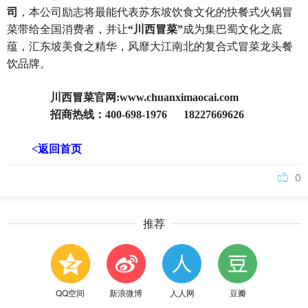
司
，本公司励志将最能代表苏东坡饮食文化的快餐式火锅冒
菜带给全国消费者，并让
“川西冒菜”
成为集巴蜀文化之底
蕴，汇东坡美食之精华，风靡大江南北的复合式冒菜龙头餐
饮品牌。
川西冒菜官网:
www.chuanximaocai.com
招商热线：400-698-1976 18227669626
<返回首页
0
推荐
QQ空间
新浪微博
人人网
豆瓣