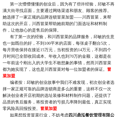
第一次懵懵懂懂的创业后，因为有了些许经验，邱敏不再
满大街寻找店面，主要通过网络渠道和朋友、顾客的推荐。
她选择了一家正规的品牌连锁冒菜加盟——川西冒菜，来帮
助这次的开店，川西冒菜帮助她前期的门面选址和材料制
作，让他放心的是售后的保障。
有了第一次的经验，和川西冒菜的品牌服务，邱敏的生意
也一如既往的好，不到100平米的店面，每张桌子翻台5次，
每月营收保持在接近15万元，当初投资的14万元，不到四个
月时间已全部收回成本。年收入也到70万的金额，这都是在
一年前这个刚出入的大学生不敢想象的事情，然而川西冒菜
都为她实现了，这也是川西冒菜对每一位加盟者的保证。
冒
菜加盟
编者按：邱敏的创业故事中我们不难发现，初次创业者选
择一家正规可靠的品牌连锁商是多么的重要，这样不仅一次
解决创业者开店初期的选址装修和材料制作问题，还提供了
品质的售后服务，将投资者的亏损几率降到最低，真正实现
零风险高回报投资。
冒菜加盟
如果想投资冒菜行业，不妨考虑
四川鼎泓餐饮管理有限公