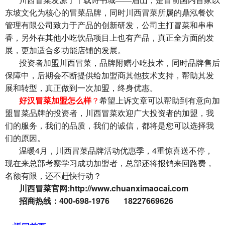
川西冒菜发源于千载诗书城——眉山，是目前国内首家以
东坡文化为核心的冒菜品牌，同时川西冒菜所属的鼎泓餐饮
管理有限公司致力于产品的创新研发，公司主打冒菜和串串
香，另外在其他小吃饮品项目上也有产品，真正全方面的发
展，更加适合多功能店铺的发展。
投资者加盟川西冒菜，品牌附赠小吃技术，同时品牌售后
保障中，后期会不断提供给加盟商其他技术支持，帮助其发
展和转型，真正做到一次加盟，终身优惠。
好汉冒菜加盟怎么样
？
希望上诉文章可以帮助到有意向加
盟冒菜品牌的投资者，川西冒菜欢迎广大投资者的加盟，我
们的服务，我们的品质，我们的诚信，都将是您可以选择我
们的原因。
4
4
温暖
月，川西冒菜品牌活动优惠季，
重惊喜送不停，
现在来总部考察学习成功加盟者，总部还将报销来回路费，
名额有限，还不赶快行动？
:http://www.chuanximaocai.com
川西冒菜官网
400-698-1976 18227669626
招商热线：