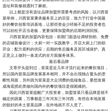
选址和装修就遇到了麻烦。
以上都是没有选址品牌加盟所需要考虑的风险，以川西冒
菜举例，川西冒菜秉承服务至上的宗旨，致力于打造中国最
好的餐饮创客培训基地，让那些资金少经验不足的投资者也
可以轻松开店当老板，更要保障加盟商的后期利润回报。
川西冒菜的加盟内容包括：前期门面选址调研协助、免费
的店铺装修设计；大厨一对一实践教学，开店大厨上门协助
开业；配方底料的供应；后期的售后服务及其区域保护。真
正意义上做到一条龙式的全方面服务体系。
最后看品牌
文章开头提到过，冒菜是近几年才流行起来的餐饮项目，
所以国内冒菜品牌发展基本相同，并不会出现独占鳌头的垄
断性局面，另外因为冒菜是大众消费的低端食品，要想发展
成海底捞此类做向国内外的餐饮项目是很困难的。
因此川西冒菜提醒广大投资者，加盟冒菜只看品牌是很不
确定的因素，万事都是三年河东三年河西，有些在本地发展
的较好的本土冒菜品牌，在外地就不尽人意了。