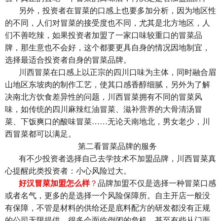
另外，投资者在冒菜的口感上也要多加分析，因为地区性
的不同，人们对冒菜的接受度也不同，尤其是北方地区，人
们不善吃辣，如果投资者加盟了一家口味较重口的冒菜品
牌，那生意也不会好，这个都要更具自身的情况因地制宜，
选择最适合投资者自身的冒菜品牌。
川西冒菜在口感上以正宗的四川口味为主体，同时融合眉
山地区东坡肉的制作工艺，使其口感香醇细腻，另外为了解
决南北方饮食差异性的问题，川西冒菜拥有不同的冒菜风
味，如传统的四川麻辣红油冒菜、滋补营养的大骨清汤冒
菜、下饭爽口的酸味冒菜……无论天南地北，男女老少，川
西冒菜都可以满足。
第二看冒菜品牌的服务
有不少投资者选择自己去学技术不加盟品牌，川西冒菜真
心提醒此类投资者：小心风险过大。
好汉冒菜加盟怎么样
？
品牌加盟不仅是选择一种冒菜口感
或者名气，更多的是选择一个风险保障所。自主开店一般没
有保障，不管是材料的供给还是底料配方的研发都没有正规
的公司无限提供，很多会面临倒闭的危机，甚至有些从门面