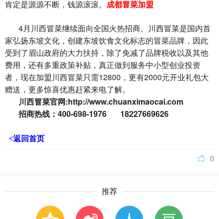
肯定是源源不断，钱源滚滚。
成都冒菜加盟
4
月川西冒菜继续面向全国火热招商。川西冒菜是国内首
家弘扬东坡文化，创建东坡饮食文化标志的冒菜品牌，因此
受到了眉山政府的大力扶持，除了免减了品牌税收以及其他
费用，还有多重政策补贴，真正做到服务中小型创业投资
12800
2000
者，现在加盟川西冒菜只需
，更有
元开业礼包大
赠送，更多惊喜优惠赶紧来电了解。
:http://www.chuanximaocai.com
川西冒菜官网
400-698-1976 18227669626
招商热线：
<返回首页
0
推荐