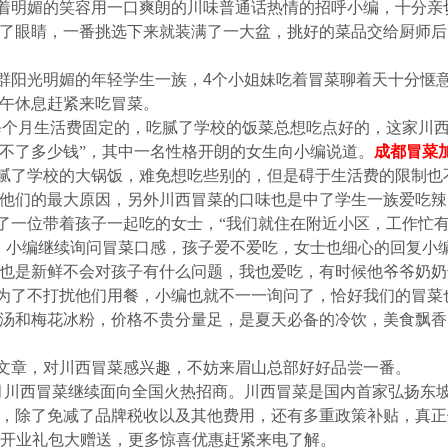
着明媚的笑容用一口爽朗的川味普通话热情的招呼小编，十分亲
了眼睛，一番挑选下来就装满了一大盆，挑好的菜品交给厨师后
群阳光明媚的年轻学生一族，
4
个小姐妹吃着冒菜聊着天十分惬
午休息赶紧来吃冒菜。
每个月生活费固定的，吃腻了学校的饭菜总想吃点好的，这家川
不了多少钱”，其中一名性格开朗的女生向小编说道。
成都冒菜
腻了学校的大锅饭，难免想吃些别的，但是碍于生活费的限制也
他们的最大原因，另外川西冒菜的口味也是中了学生一族爱吃辣
了一位带着孩子一起吃的女士，“我们就住在附近小区，工作忙
，小编继续询问冒菜口感，孩子爱不爱吃，女士也细心的回复小
也是新鲜不会对孩子有什么问题，我也爱吃，有时候他爷爷奶奶
为了不打扰他们用餐，小编也就不一一询问了，恰好我们的冒菜
汤和梅花冰粉，价格不贵分量足，是夏天必备的冷饮，美食飘香
文章，对川西冒菜感兴趣，不妨来眉山总部好好品尝一番。
月川西冒菜继续面向全国火热招商。川西冒菜是国内首家弘扬东
，除了免减了品牌税收以及其他费用，还有多重政策补贴，真正
开业礼包大赠送，更多惊喜优惠赶紧来电了解。