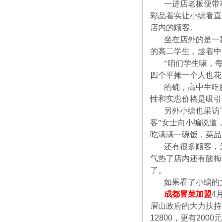
一进店老板便带
彩品着实让小编看直
店内的顾客。
坐在店外的是一
的高二学生，趁着中
“咱们学生嘛，
四个平摊一个人也花
的确，高中生吃
性和实惠价格是吸引
另外小编也采访
客”女士向小编说道
吃满满一碗饭，菜品
还有很多顾客，
气热了店内还有酸梅
了。
如果看了小编的
成都冒菜加盟
4
眉山政府的大力扶持
12800
，更有
2000
元