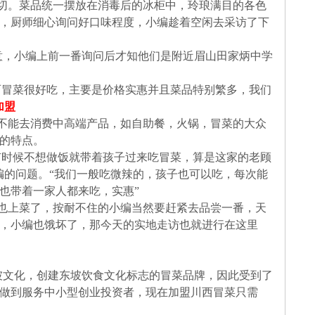
切。菜品统一摆放在消毒后的冰柜中，玲琅满目的各色
，厨师细心询问好口味程度，小编趁着空闲去采访了下
意，小编上前一番询问后才知他们是附近眉山田家炳中学
西冒菜很好吃，主要是价格实惠并且菜品特别繁多，我们
加盟
不能去消费中高端产品，如自助餐，火锅，冒菜的大众
的特点。
有时候不想做饭就带着孩子过来吃冒菜，算是这家的老顾
编的问题。“我们一般吃微辣的，孩子也可以吃，每次能
也带着一家人都来吃，实惠”
也上菜了，按耐不住的小编当然要赶紧去品尝一番，天
，小编也饿坏了，那今天的实地走访也就进行在这里
坡文化，创建东坡饮食文化标志的冒菜品牌，因此受到了
做到服务中小型创业投资者，现在加盟川西冒菜只需