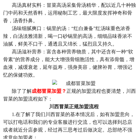
高汤真材实料：冒菜高汤采集骨汤精华，配以近几十种独
门中药和天然香料，运用秘制工艺，最大限度发挥神奇和骨
香，汤香扑鼻。
汤味细腻爽口：锅里的汤：“红白兼备”红汤味重色浓香
辣，白汤淡雅清新，喝一口砂锅里的高汤，细细品味香浓不
油腻，鲜美不口干，通透且又绵长，猛烈且又持久。
高汤滋补营养：富含各种营养物质，其中还含有一种“软
骨素”的营养成分，能大大增强骨细胞活性，具有添骨髓，增
血液，减缓衰老，延年益寿，强身美容，健脾补胃，增强记
忆的保健功效。
除了了解
成都冒菜加盟？
正规的加盟流程也要清楚，川西
冒菜的加盟流程如下：
川西冒菜正规加盟流程
1.
在了解了我们川西冒菜的基本情况后，如有加盟意向，
可以打电话和我们的专业客服进行交流，也可以选择到总店
或者就近分店参观，经过再三思考过后做决定。总部绝不强
求意向加盟者；