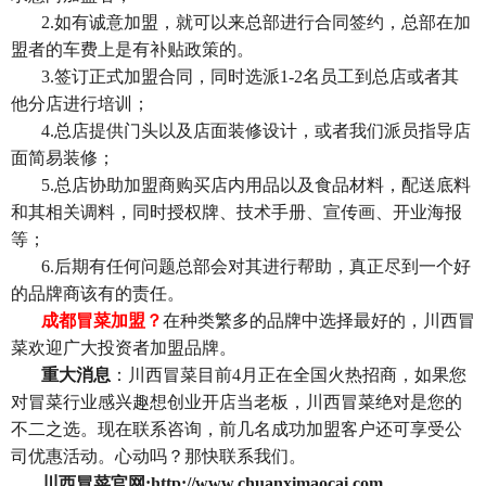
2.
如有诚意加盟，就可以来总部进行合同签约，总部在加
盟者的车费上是有补贴政策的。
3.
签订正式加盟合同，同时选派1-2名员工到总店或者其
他分店进行培训；
4.
总店提供门头以及店面装修设计，或者我们派员指导店
面简易装修；
5.
总店协助加盟商购买店内用品以及食品材料，配送底料
和其相关调料，同时授权牌、技术手册、宣传画、开业海报
等；
6.
后期有任何问题总部会对其进行帮助，真正尽到一个好
的品牌商该有的责任。
成都冒菜加盟？
在种类繁多的品牌中选择最好的，川西冒
菜欢迎广大投资者加盟品牌。
重大消息
：川西冒菜目前4月正在全国火热招商，如果您
对冒菜行业感兴趣想创业开店当老板，川西冒菜绝对是您的
不二之选。现在联系咨询，前几名成功加盟客户还可享受公
司优惠活动。心动吗？那快联系我们。
川西冒菜官网:http://www.chuanximaocai.com