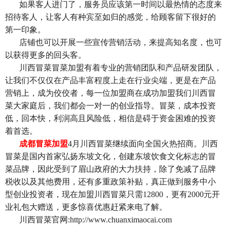
如果客人进门了，服务员应该第一时间以最热情的态度来
招待客人，让客人有种宾至如归的感觉，给顾客留下很好的
第一印象。
店铺也可以开展一些宣传营销活动，来提高知名度，也可
以获得更多的回头客。
川西冒菜冒菜加盟有着专业的营销团队和产品研发团队，
让我们不仅仅在产品丰富程度上走在行业尖端，更是在产品
营销上，成为佼佼者，每一位加盟商在成功加盟我们川西冒
菜大家庭后，我们都会一对一的创业指导。冒菜，成本投资
低，回本快，利润高且风险低，相信是碍于资金困难的投资
着首选。
成都冒菜加盟
4
月川西冒菜继续面向全国火热招商。川西
冒菜是国内首家弘扬东坡文化，创建东坡饮食文化标志的冒
菜品牌，因此受到了眉山政府的大力扶持，除了免减了品牌
税收以及其他费用，还有多重政策补贴，真正做到服务中小
型创业投资者，现在加盟川西冒菜只需12800，更有2000元开
业礼包大赠送，更多惊喜优惠赶紧来电了解。
川西冒菜官网:http://www.chuanximaocai.com