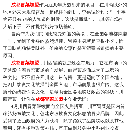
成都冒菜加盟
作为近几年火热起来的项目，在川渝以外的
地区还未大规模普及，是绝佳的商机，李嘉诚说过：“一个事
物还只有5%的人知道的时候，这就是商机” ，与其等市场扩
大后下手，不如提前站好市场基础。
冒菜作为我们民间比较受欢迎的美食，在全国各地都风靡
一时，受到了食客的热烈追捧。冒菜本身就是草根小吃，除
了口味的独特美味外，价格的实惠也是受消费者追捧的主要
原因。
成都冒菜加盟
，
川西冒菜就是这么有魅力，它在市场中的
美誉影响着冒菜市场的而发展。而冒菜逐渐成为了成都的一
种文化，它不但在四川这一带传播，更是迈向了全国各地，
把四川饮食文化散播到全国各地，市场前景也很广阔。这么
质朴的成都饮食文化，是帮助全国各地脱贫致富的秘诀：川
西冒菜，让你在
成都冒菜加盟
中创业无忧!
4
月川西冒菜继续面向全国火热招商。川西冒菜是国内首
家弘扬东坡文化，创建东坡饮食文化标志的冒菜品牌，因此
受到了眉山政府的大力扶持，除了免减了品牌税收以及其他
费用，还有多重政策补贴，真正做到服务中小型创业投资