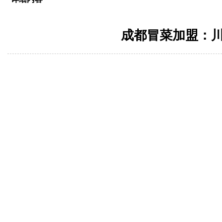
<
成都冒菜加盟：
返
回
首
页
川
西
冒
菜
加
盟