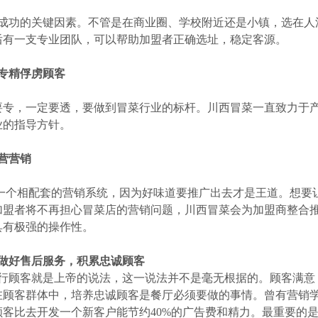
成功的关键因素。不管是在商业圈、学校附近还是小镇，选在人
后有一支专业团队，可以帮助加盟者正确选址，稳定客源。
专精俘虏顾客
专，一定要透，要做到冒菜行业的标杆。川西冒菜一直致力于产
业的指导方针。
营营销
个相配套的营销系统，因为好味道要推广出去才是王道。想要
加盟者将不再担心冒菜店的营销问题，川西冒菜会为加盟商整合推
具有极强的操作性。
做好售后服务，积累忠诚顾客
行顾客就是上帝的说法，这一说法并不是毫无根据的。顾客满意
在顾客群体中，培养忠诚顾客是餐厅必须要做的事情。曾有营销
顾客比去开发一个新客户能节约40%的广告费和精力。最重要的