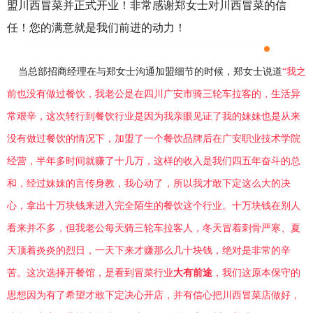
盟川西冒菜并正式开业！非常感谢郑女士对川西冒菜的信
任！您的满意就是我们前进的动力！
    当总部招商经理在与郑女士沟通加盟细节的时候，郑女士说道
“我之
前也没有做过餐饮，我老公是在四川广安市骑三轮车拉客的，生活异
常艰辛，这次转行到餐饮行业是因为我亲眼见证了我的妹妹也是从来
没有做过餐饮的情况下，加盟了一个餐饮品牌后在广安职业技术学院
经营，半年多时间就赚了十几万，这样的收入是我们四五年奋斗的总
和，经过妹妹的言传身教，我心动了，所以我才敢下定这么大的决
心，拿出十万块钱来进入完全陌生的餐饮这个行业。十万块钱在别人
看来并不多，但我老公每天骑三轮车拉客人，冬天冒着刺骨严寒、夏
天顶着炎炎的烈日，一天下来才赚那么几十块钱，绝对是非常的辛
苦。这次选择开餐馆，是看到冒菜行业
大有前途
，我们这原本保守的
思想
因为有了希望
才敢下定决心开店，并有信心把川西冒菜店做好，