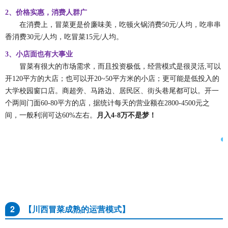
2
、价格实惠，消费人群广
在消费上，冒菜更是价廉味美，吃顿火锅消费
50
元
/
人均，吃串串
香消费
30
元
/
人均，吃冒菜
15
元
/
人均。
3
、
小店面也有大事业
冒菜有很大的市场需求，而且投资极低，经营模式是很灵活
,
可以
开120平方的大店；也可以开
20~50
平方米的小店；更可能是低投入的
大学校园窗口店。商超旁
、马路边、居民区、街头巷尾都可以。
开一
个两间门面
60-80
平方的店，据统计每天的营业额在
2800-4500
元之
间，一般利润可达
60%
左右。
月入
4-8
万不是梦！
2
【
川西冒菜成熟的运营模式】