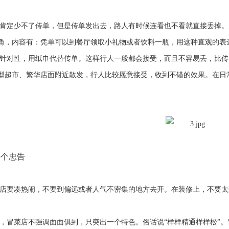
肯定少不了传单，但是传单发出去，路人有时候连看也不看就直接丢掉。
角，内容有：凭单可以到餐厅领取小礼物或者饮料一瓶，用这种直观的表
针对性，用纸巾代替传单。这样行人一般都会接受，而且不容易丢，比传
型超市、繁华店面附近散发，行人比较愿意接受，收到不错的效果。在日
5
个忠告
店要凑热闹，不要到偏远或者人气不密集的地方去开。在装修上，不要太
，冒菜店不强调面面俱到，只突出一个特色。俗话说“样样精通样样松”