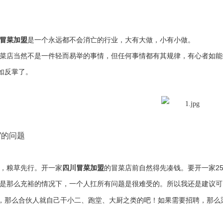
冒菜加盟
是一个永远都不会消亡的行业，大有大做，小有小做。
菜店当然不是一件轻而易举的事情，但任何事情都有其规律，有心者如能
如反掌了。
”
的问题
2
，粮草先行。开一家
四川冒菜加盟
的冒菜店前自然得先凑钱。要开一家
是那么充裕的情况下，一个人扛所有问题是很难受的。所以我还是建议可
，那么合伙人就自己干小二、跑堂、大厨之类的吧！如果需要招聘，那么