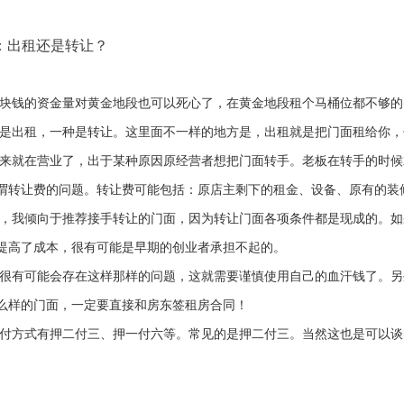
：出租还是转让？
块钱的资金量对黄金地段也可以死心了，在黄金地段租个马桶位都不够的
是出租，一种是转让。这里面不一样的地方是，出租就是把门面租给你，
来就在营业了，出于某种原因原经营者想把门面转手。老板在转手的时候
谓转让费的问题。转让费可能包括：原店主剩下的租金、设备、原有的装
，我倾向于推荐接手转让的门面，因为转让门面各项条件都是现成的。如
提高了成本，很有可能是早期的创业者承担不起的。
很有可能会存在这样那样的问题，这就需要谨慎使用自己的血汗钱了。另
么样的门面，一定要直接和房东签租房合同！
付方式有押二付三、押一付六等。常见的是押二付三。当然这也是可以谈