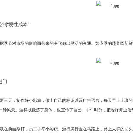
控制
“
硬性成本
”
据季节对市场的影响而带来的变化做出灵活的变通。如应季的蔬菜既新鲜
进门
两三天，制作好小彩旗，做上自己的标识以及广告语言，每天早上上班的
一种风景。这样既锻炼了身体，也宣传了自己。中午时分，把餐厅开业活
鼓在前面敲打，员工手举小彩旗、游行牌行走在马路上，路上人群的回头