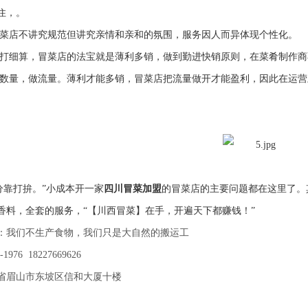
住，。
菜店不讲究规范但讲究亲情和亲和的氛围，服务因人而异体现个性化。
打细算，冒菜店的法宝就是薄利多销，做到勤进快销原则，在菜肴制作商
数量，做流量。薄利才能多销，冒菜店把流量做开才能盈利，因此在运营
分靠打拚。”小成本开一家
四川冒菜加盟
的冒菜店的主要问题都在这里了。
香料，全套的服务，“【川西冒菜】在手，开遍天下都赚钱！”
：我们不生产食物，我们只是大自然的搬运工
976 18227669626
省眉山市东坡区信和大厦十楼