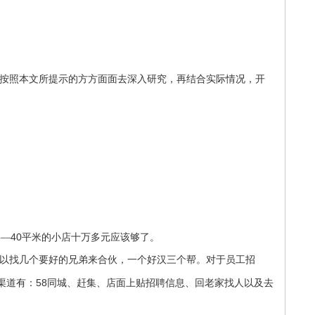
按照本文所提示的方方面面去深入研究，再结合实际情况，开
5
40
—
平米的小店十万多元应该够了。
以找几个要好的兄弟来
合伙，一个好汉三个帮。对于员工招
58
渠道有：
同城、赶集、店面上贴招聘信息、回老家找人以及去