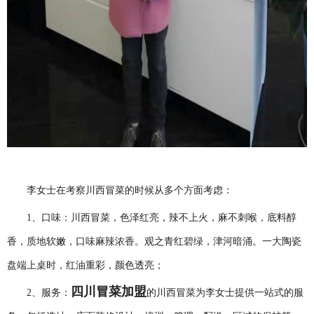
李女士在考察川西冒菜的时候从多个方面考虑：
1、
口味：川西冒菜，
色泽红亮
，
辣不上火，麻不刺喉，底料醇
香，
质地软嫩，口味麻辣浓香。观之青红碧绿，津河暗涌。一大
陶
瓷
盘端上桌
时
，红油重彩，颜色透亮；
四川冒菜加盟
2、
服务：
的川西冒菜为李女士提供一站式的服