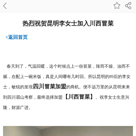
热烈祝贺昆明李女士加入川西冒菜
<返回首页
春天到了，气温回暖，
这个时候点上一份冒菜，辣而不燥、油而不
腻，在配上一碗米饭，真是人间哪有几时回。所以
昆明
的
89
后的
李女
四川
冒菜加盟
士
，敏锐的发现
的商机。
便不远万里的从昆明来来
【川西冒菜】
到四川眉山考察，最终
选择加盟
。祝
李女士
生意兴
隆，财源广进。