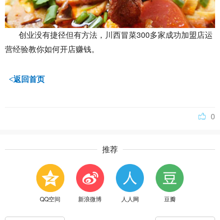
300
创业没有捷径但有方法，川西冒菜
多家成功加盟店运
营经验教你如何开店赚钱。
<返回首页
0
推荐
QQ空间
新浪微博
人人网
豆瓣