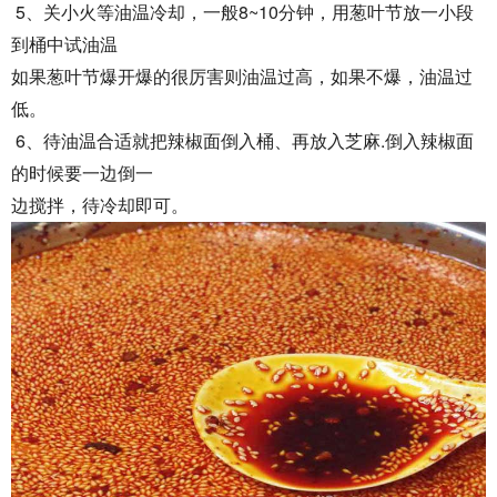
5
8~10
、关小火等油温冷却，一般
分钟，用葱叶节放一小段
到桶中试油温
如果葱叶节爆开爆的很厉害则油温过高，如果不爆，油温过
低。
6
.
、待油温合适就把辣椒面倒入桶、再放入芝麻
倒入辣椒面
的时候要一边倒一
边搅拌，待冷却即可。