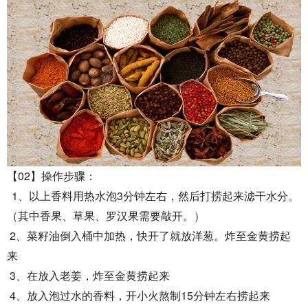
02
【
】操作步骤：
1
3
、以上香料用热水泡
分钟左右，然后打捞起来滤干水分。
（其中香果、草果、罗汉果需要敲开。）
2
、菜籽油倒入桶中加热，快开了就放洋葱。炸至金黄捞起
来
3
、在放入老姜，炸至金黄捞起来
4
15
、放入泡过水的香料，开小火熬制
分钟左右捞起来