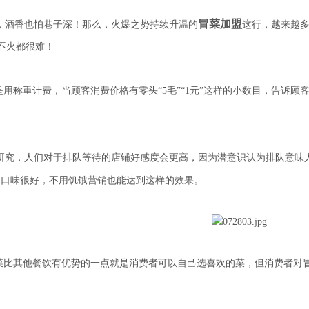
冒菜加盟
酒香也怕巷子深！那么，火爆之势持续升温的
这行，越来越
不火都很难！
是用称重计费，当顾客消费价格有零头“5毛”“1元”这样的小数目，告诉
究，人们对于排队等待的店铺好感度会更高，因为潜意识认为排队意味
的口味很好，不用饥饿营销也能达到这样的效果。
菜比其他餐饮有优势的一点就是消费者可以自己选喜欢的菜，但消费者对