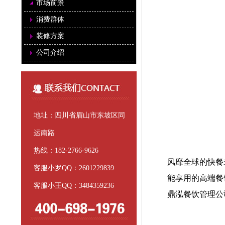
市场前景
消费群体
装修方案
公司介绍
北海道章鱼
地址：四川省眉山市东坡区同
运南路
热线：182-2766-9626
风靡全球的快餐
客服小罗QQ：2601229839
能享用的高端餐
客服小王QQ：3484359236
鼎泓餐饮管理公