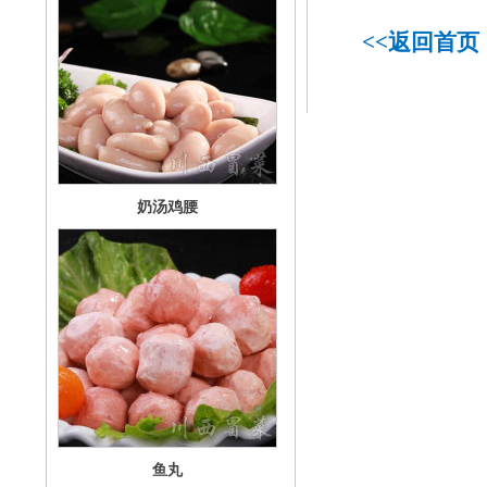
<<
返回首页
奶汤鸡腰
鱼丸